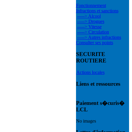
Fonctionnement
Infractions et sanctions
-----> Alcool
-----> Drogues
-----> Vitesse
-----> Circulation
-----> Autres infractions
Consulter ses points
SECURITE
ROUTIERE
Actions locales
Liens et ressources
Paiement s�curis�
LCL
No images