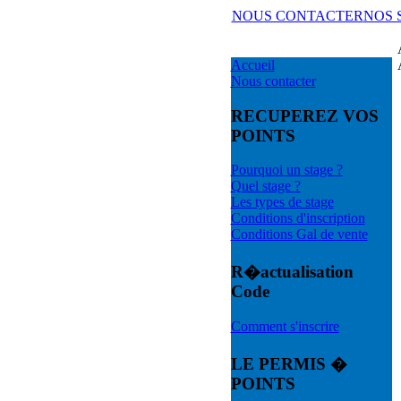
NOUS CONTACTER
NOS 
Accueil
Nous contacter
RECUPEREZ VOS
POINTS
Pourquoi un stage ?
Quel stage ?
Les types de stage
Conditions d'inscription
Conditions Gal de vente
R�actualisation
Code
Comment s'inscrire
LE PERMIS �
POINTS